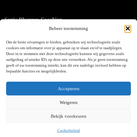
Sonja Rhemrev Coaching
Beheer toestemming
Femina Mullerstraat 96
2135 MS Hoofddorp
Om de beste ervaringen te bieden, gebruiken wij technologieën zoals
cookies om informatie over je apparaat op te slaan en/of te raadplegen.
Door in te stemmen met deze technologieën kunnen wij gegevens zoals
surfgedrag of unieke ID's op deze site verwerken. Als je geen toestemming
geeft of uw toestemming intrekt, kan dit een nadelige invloed hebben op
t 06 418 148 50
bepaalde functies en mogelijkheden.
info@sonjarhemrevcoaching.nl
linkedin
Accepteren
instagram
Weigeren
Bekijk voorkeuren
Cookiebeleid