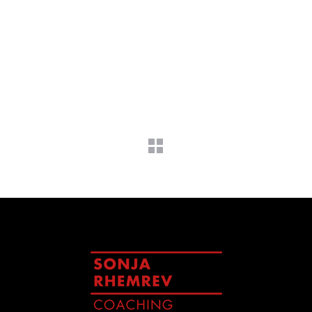
Organisaties zijn altijd in beweging. Om die reden is er een voortdurende
behoefte aan ontwikkeling. Voor de ontwikkeling van medewerkers of
leidinggevenden op houding en gedrag of competenties bied ik trainingen
en workshops aan.