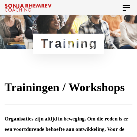
Skip
Skip
Toggl
to
naviga
links
primary
navigation
Training
Skip
to
content
Trainingen / Workshops
Organisaties zijn altijd in beweging. Om die reden is er
een voortdurende behoefte aan ontwikkeling. Voor de