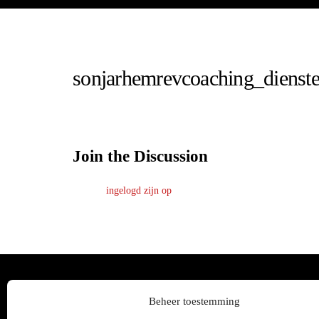
sonjarhemrevcoaching_dienst
Join the Discussion
Je moet
ingelogd zijn op
om een reactie te plaatsen.
Beheer toestemming