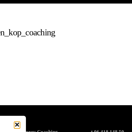
en_kop_coaching
Sonja Rhemrev Coaching
t 06 418 148 50