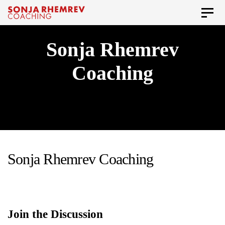
Skip
Skip
Toggl
to
naviga
links
primary
Sonja Rhemrev
navigation
Coaching
Skip
to
content
Sonja Rhemrev Coaching
Join the Discussion