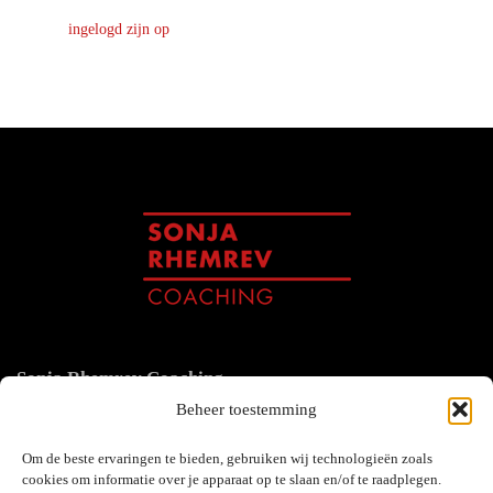
Je moet
ingelogd zijn op
om een reactie te plaatsen.
Sonja Rhemrev Coaching
Beheer toestemming
Femina Mullerstraat 96
2135 MS Hoofddorp
Om de beste ervaringen te bieden, gebruiken wij technologieën zoals
cookies om informatie over je apparaat op te slaan en/of te raadplegen.